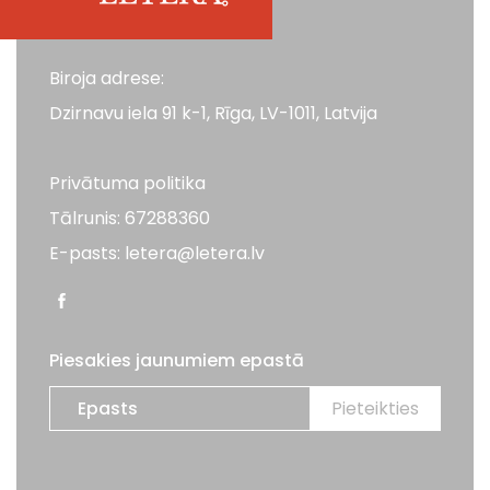
Biroja adrese:
Dzirnavu iela 91 k-1, Rīga, LV-1011, Latvija
Privātuma politika
Tālrunis: 67288360
E-pasts: letera@letera.lv
Piesakies jaunumiem epastā