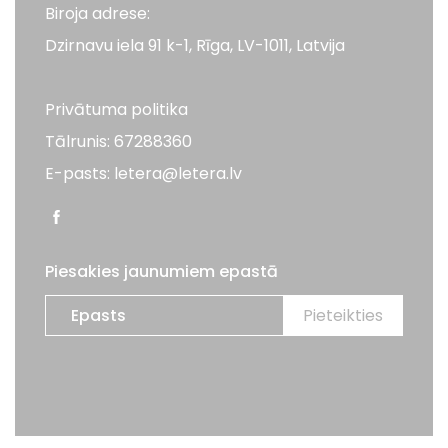
Biroja adrese:
Dzirnavu iela 91 k-1, Rīga, LV-1011, Latvija
Privātuma politika
Tālrunis: 67288360
E-pasts: letera@letera.lv
Piesakies jaunumiem epastā