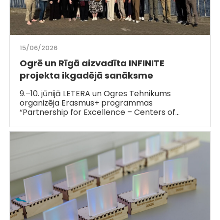
15/06/2026
Ogrē un Rīgā aizvadīta INFINITE
projekta ikgadējā sanāksme
9.–10. jūnijā LETERA un Ogres Tehnikums
organizēja Erasmus+ programmas
“Partnership for Excellence – Centers of…