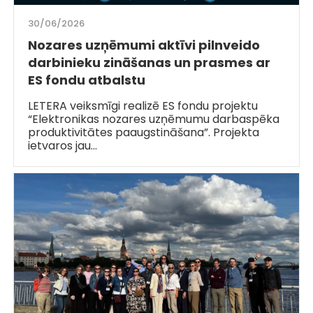
30/06/2026
Nozares uzņēmumi aktīvi pilnveido
darbinieku zināšanas un prasmes ar
ES fondu atbalstu
LETERA veiksmīgi realizē ES fondu projektu
“Elektronikas nozares uzņēmumu darbaspēka
produktivitātes paaugstināšana”. Projekta
ietvaros jau…