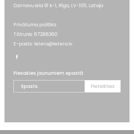
Dzirnavu iela 91 k-1, Rīga, LV-1011, Latvija
Privātuma politika
Tālrunis: 67288360
E-pasts: letera@letera.lv
Piesakies jaunumiem epastā
Visas tiesības aizsargātas. LETERA 2026