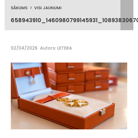
SĀKUMS
VISI JAUNUMI
658943910_1460980799145931_108938306
02/04/2026
Autors: LETERA