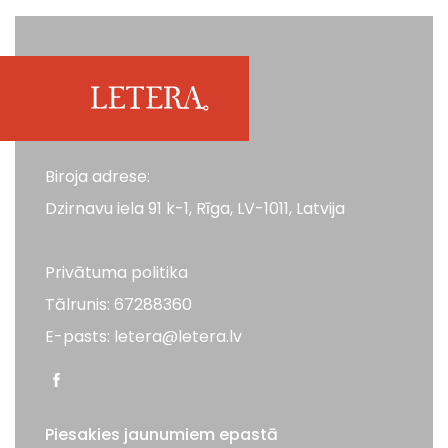
Biroja adrese:
Dzirnavu iela 91 k-1, Rīga, LV-1011, Latvija
Privātuma politika
Tālrunis: 67288360
E-pasts: letera@letera.lv
Piesakies jaunumiem epastā