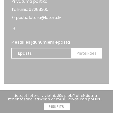
Privātuma politika
Tālrunis: 67288360
E-pasts: letera@letera.lv
Piesakies jaunumiem epastā
Visas tiesības aizsargātas. LETERA 2026
Lietojot letera.lv vietni, Jūs piekrītat sīkdatņu
izmantošanai saskaņā ar mūsu
Privātuma politiku.
Mājas lapas izstrāde:
BRIGHT
PIEKRĪTU