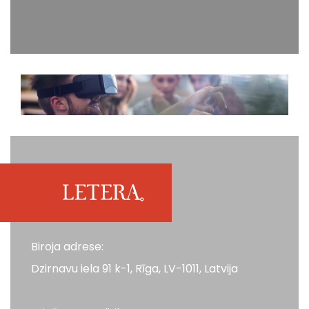
Biroja adrese:
Dzirnavu iela 91 k-1, Rīga, LV-1011, Latvija