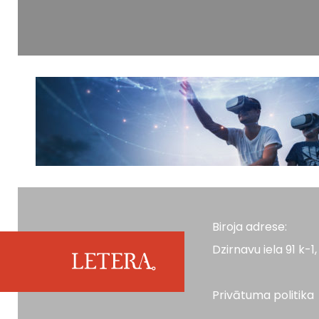
Biroja adrese:
Dzirnavu iela 91 k-1, 
Privātuma politika