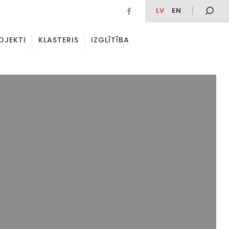
LV
EN
OJEKTI
KLASTERIS
IZGLĪTĪBA