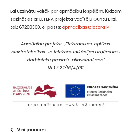
Lai uzzinātu vairāk par apmācību iespējām, lūdzam
sazināties ar LETERA projekta vadītāju Guntu Birzi,
tel.: 67288360, e-pasts:
apmacibas@letera.lv
Apmācību projekts „Elektronikas, optikas,
elektrotehnikas un telekomunikācijas uzņēmumu
darbinieku prasmju pilnveidošana”
Nr.1.2.2.1/16/A/011.
Visi jaunumi