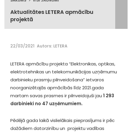
SĀKUMS
VISI JAUNUMI
Aktualitātes LETERA apmācību
projektā
22/03/2021
Autors: LETERA
LETERA apmācību projekta “Elektronikas, optikas,
elektrotehnikas un telekomunikācijas uzņēmumu
darbinieku prasmju pilnveidošana” ietvaros
noorganizētajās apmācībās līdz 2021.gada
martam savas prasmes ir pilnveidojuši jau
1 293
darbinieki no 47 uzņēmumiem.
Pēdējā gada laikā vislielākais pieprasījums ir pēc
dažādiem datorzinību un projektu vadības