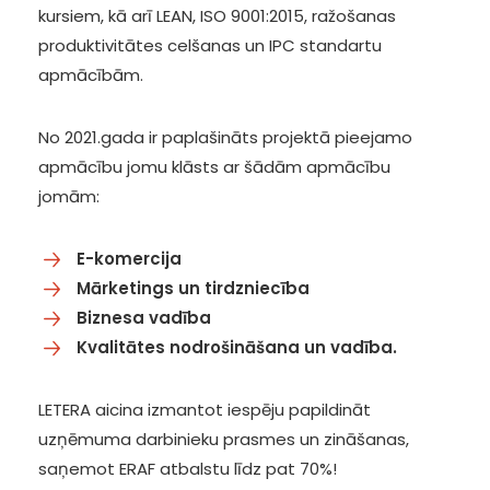
kursiem, kā arī LEAN, ISO 9001:2015, ražošanas
produktivitātes celšanas un IPC standartu
apmācībām.
No 2021.gada ir paplašināts projektā pieejamo
apmācību jomu klāsts ar šādām apmācību
jomām:
E-komercija
Mārketings un tirdzniecība
Biznesa vadība
Kvalitātes nodrošināšana un vadība.
LETERA aicina izmantot iespēju papildināt
uzņēmuma darbinieku prasmes un zināšanas,
saņemot ERAF atbalstu līdz pat 70%!