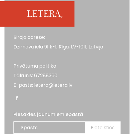
Biroja adrese:
Dzirnavu iela 91 k-1, Rīga, LV-1011, Latvija
Privātuma politika
Tālrunis: 67288360
E-pasts: letera@letera.lv
Piesakies jaunumiem epastā