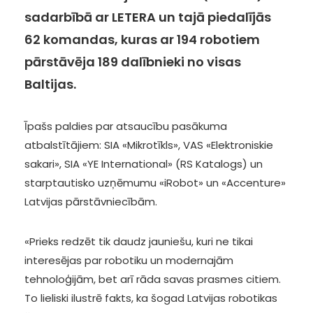
sadarbībā ar LETERA un tajā piedalījās
62 komandas, kuras ar 194 robotiem
pārstāvēja 189 dalībnieki no visas
Baltijas.
Īpašs paldies par atsaucību pasākuma
atbalstītājiem: SIA «Mikrotīkls», VAS «Elektroniskie
sakari», SIA «YE International» (RS Katalogs) un
starptautisko uzņēmumu «iRobot» un «Accenture»
Latvijas pārstāvniecībām.
«Prieks redzēt tik daudz jauniešu, kuri ne tikai
interesējas par robotiku un modernajām
tehnoloģijām, bet arī rāda savas prasmes citiem.
To lieliski ilustrē fakts, ka šogad Latvijas robotikas