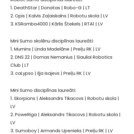
1. DeathStar | Donatas | Robo-G | LT
2. Opis | Kalvis Zaļaiskalns | Robotu skola | LV
3. KSRomba4000 | Kārlis Štekels | RTA1 | LV
Mini Sumo skolēnu disciplīnas laureāti:
1. Mumins | Linda Madelāne | Preiļu RK | LV
2. DNS 22 | Domas Nemanius | Siauliai Robotics
Club | LT
3. caLypso | Iļja Isajevs | Preiļu RK | LV
Mini Sumo disciplīnas laureāti:
1. Skorpions | Aleksandrs Tikacovs | Robotu skola |
LV
2. PoweRiga | Aleksandrs Tikacovs | Robotu skola |
LV
3. Sumoboy | Armands Upenieks | Preiļu RK | LV