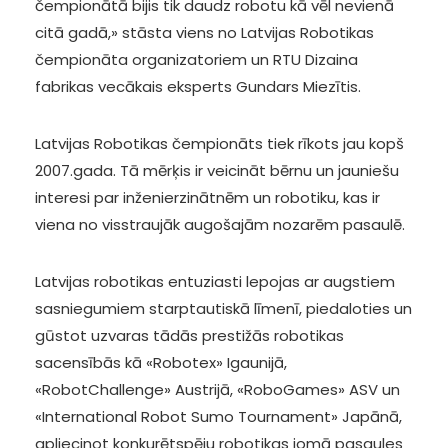
čempionātā bijis tik daudz robotu kā vēl nevienā
citā gadā,» stāsta viens no Latvijas Robotikas
čempionāta organizatoriem un RTU Dizaina
fabrikas vecākais eksperts Gundars Miezītis.
Latvijas Robotikas čempionāts tiek rīkots jau kopš
2007.gada. Tā mērķis ir veicināt bērnu un jauniešu
interesi par inženierzinātnēm un robotiku, kas ir
viena no visstraujāk augošajām nozarēm pasaulē.
Latvijas robotikas entuziasti lepojas ar augstiem
sasniegumiem starptautiskā līmenī, piedaloties un
gūstot uzvaras tādās prestižās robotikas
sacensībās kā «Robotex» Igaunijā,
«RobotChallenge» Austrijā, «RoboGames» ASV un
«International Robot Sumo Tournament» Japānā,
apliecinot konkurētspēju robotikas jomā pasaules