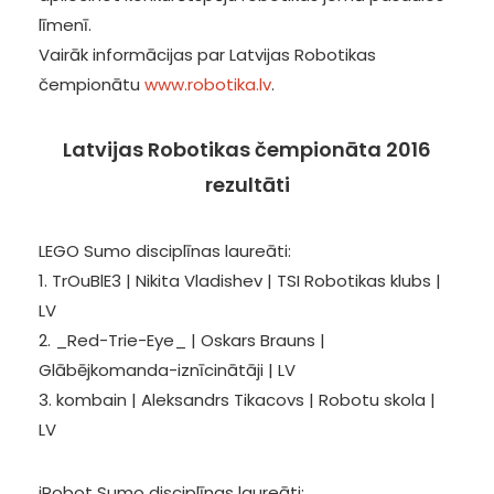
līmenī.
Vairāk informācijas par Latvijas Robotikas
čempionātu
www.robotika.lv
.
Latvijas Robotikas čempionāta 2016
rezultāti
LEGO Sumo disciplīnas laureāti:
1. TrOuBlE3 | Nikita Vladishev | TSI Robotikas klubs |
LV
2. _Red-Trie-Eye_ | Oskars Brauns |
Glābējkomanda-iznīcinātāji | LV
3. kombain | Aleksandrs Tikacovs | Robotu skola |
LV
iRobot Sumo disciplīnas laureāti: