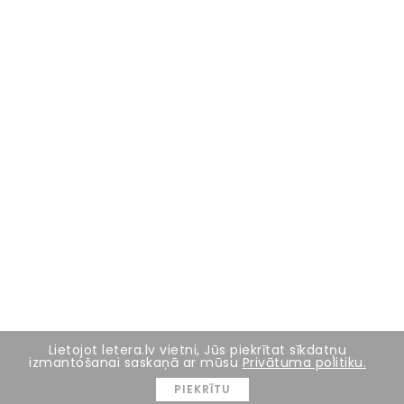
Lietojot letera.lv vietni, Jūs piekrītat sīkdatņu
izmantošanai saskaņā ar mūsu
Privātuma politiku.
PIEKRĪTU