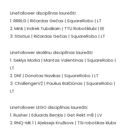
Linefollower disciplīnas laureāti:
1. RRRLG | Ričardas Gečas | SquareRobo | LT
2. Mink | Indrek Tubalkain | TTÜ Robotiklubi | EE
3. Stistius | Ričardas Gečas | SquareRobo | LT
Linefollower skolēnu disciplīnas laureāti:
1. Seklys Morka | Mantas Valentinas | SquareRobo |
LT
2. DN1 | Donatas Navikas | SquareRobo | LT
3. ChallengerV2 | Paulius Balčiūnas | SquareRobo |
LT
Linefollower LEGO disciplīnas laureāti:
1. Rusher | Eduards Beņķis | Get Rekt m8 | LV
2. RNQ-MK.1 | Aļeksejs Kružkovs | TSI robotikas klubs