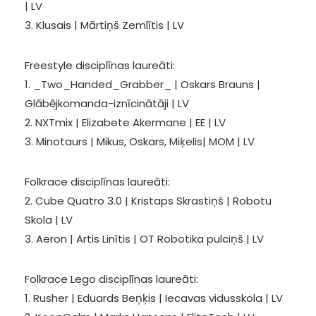
| LV
3. Klusais | Mārtiņš Zemlītis | LV
Freestyle disciplīnas laureāti:
1. _Two_Handed_Grabber_ | Oskars Brauns |
Glābējkomanda-iznīcinātāji | LV
2. NXTmix | Elizabete Akermane | EE | LV
3. Minotaurs | Mikus, Oskars, Miķelis| MOM | LV
Folkrace disciplīnas laureāti:
2. Cube Quatro 3.0 | Kristaps Skrastiņš | Robotu
Skola | LV
3. Aeron | Artis Linītis | OT Robotika pulciņš | LV
Folkrace Lego disciplīnas laureāti:
1. Rusher | Eduards Beņķis | Iecavas vidusskola | LV