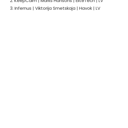
2. KeepCalm | Marks Hansons | EliteTech | LV
3. Infernus | Viktorija Smetskaja | Havok | LV