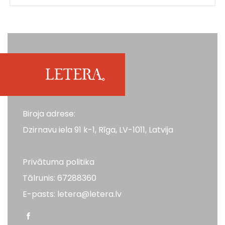
Biroja adrese:
Dzirnavu iela 91 k-1, Rīga, LV-1011, Latvija
Privātuma politika
Tālrunis: 67288360
E-pasts: letera@letera.lv