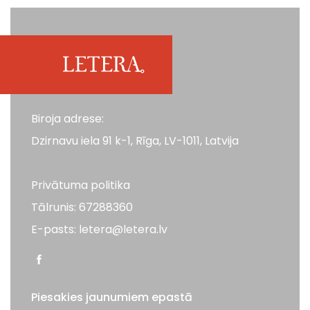
Biroja adrese:
Dzirnavu iela 91 k-1, Rīga, LV-1011, Latvija
Privātuma politika
Tālrunis: 67288360
E-pasts: letera@letera.lv
Piesakies jaunumiem epastā