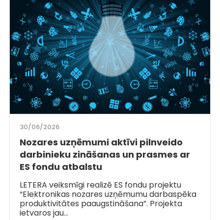
30/06/2026
Nozares uzņēmumi aktīvi pilnveido
darbinieku zināšanas un prasmes ar
ES fondu atbalstu
LETERA veiksmīgi realizē ES fondu projektu
“Elektronikas nozares uzņēmumu darbaspēka
produktivitātes paaugstināšana”. Projekta
ietvaros jau…