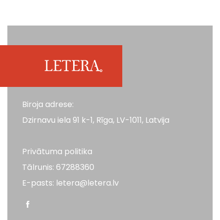
Biroja adrese:
Dzirnavu iela 91 k-1, Rīga, LV-1011, Latvija
Privātuma politika
Tālrunis: 67288360
E-pasts: letera@letera.lv