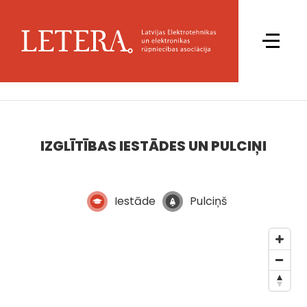
IZGLĪTĪBAS IESTĀDES UN PULCIŅI
Iestāde
Pulciņš