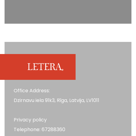
Office Address:
Dzirnavu iela 91k3, Rīga, Latvija, LV1011
Privacy policy
Telephone: 67288360